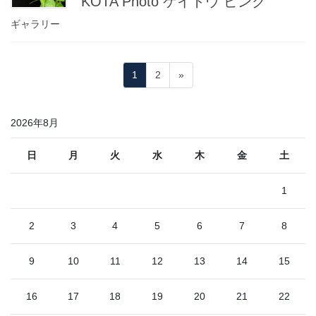
KOTA Photo ケイトウ ピンク
ギャラリー
投
固
固
1
2
»
稿
定
定
ペ
ペ
の
2026年8月
ー
ー
ペ
ジ
ジ
ー
日
月
火
水
木
金
土
ジ
1
送
り
2
3
4
5
6
7
8
9
10
11
12
13
14
15
16
17
18
19
20
21
22