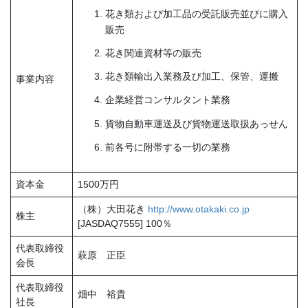
花き類および加工品の受託販売並びに購入
販売
花き関連資材等の販売
花き類輸出入業務及び加工、保管、運搬
事業内容
企業経営コンサルタント業務
貨物自動車運送及び貨物運送取扱あっせん
前各号に附帯する一切の業務
資本金
1500万円
（株）大田花き
http://www.otakaki.co.jp
株主
[JASDAQ7555] 100％
代表取締役
萩原 正臣
会長
代表取締役
畑中 裕貴
社長