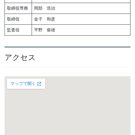
取締役専務
岡部 浩治
取締役
金子 和彦
監査役
平野 俊雄
アクセス