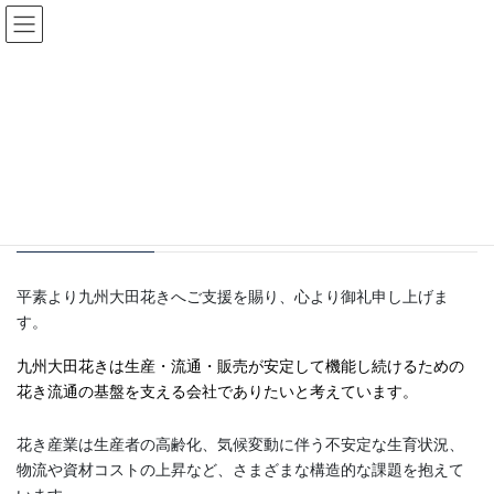
コ
ナ
ン
ビ
テ
ゲ
ン
ー
ごあいさつ
ツ
シ
へ
ョ
ス
ン
HOME
ごあいさつ
キ
に
ッ
移
プ
動
私たち“九州大田花き”の役割
平素より九州大田花きへご支援を賜り、心より御礼申し上げま
す。
九州大田花きは生産・流通・販売が安定して機能し続けるための
花き流通の基盤を支える会社でありたいと考えています。
花き産業は生産者の高齢化、気候変動に伴う不安定な生育状況、
物流や資材コストの上昇など、さまざまな構造的な課題を抱えて