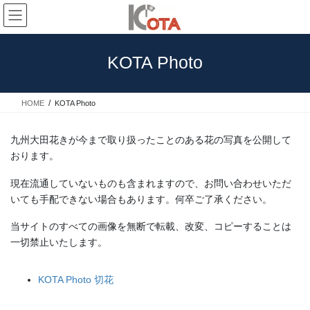
コ
ナ
ン
ビ
テ
ゲ
ン
ー
KOTA Photo
ツ
シ
へ
ョ
ス
ン
HOME
KOTA Photo
キ
に
ッ
移
プ
動
九州大田花きが今まで取り扱ったことのある花の写真を公開して
おります。
現在流通していないものも含まれますので、お問い合わせいただ
いても手配できない場合もあります。何卒ご了承ください。
当サイトのすべての画像を無断で転載、改変、コピーすることは
一切禁止いたします。
KOTA Photo 切花