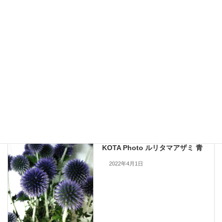
九州大田花きが今まで取り扱ったことのある花の写真を公開しておりま
す。
現在流通していないものも含まれますので、お問い合わせいただいても
手配できない場合もあります。何卒ご了承ください。
当サイトのすべての画像を無断で転載、改変、コピーすることは一切禁
止いたします。
KOTA Photo
、
ルリタマアザミ
カテゴリー
KOTA Photo
前の記事
KOTA Photo ルリタマアザミ 青
2022年4月1日