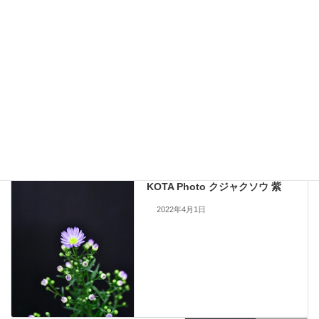
九州大田花きが今まで取り扱ったことのある花の写真を公開しておりま
す。
現在流通していないものも含まれますので、お問い合わせいただいても
手配できない場合もあります。何卒ご了承ください。
当サイトのすべての画像を無断で転載、改変、コピーすることは一切禁
止いたします。
KOTA Photo
、
グズマニア
カテゴリー
KOTA Photo
前の記事
KOTA Photo クジャクソウ 紫
2022年4月1日