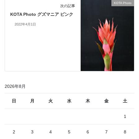
KOTA Photo
次の記事
KOTA Photo グズマニア ピンク
2022年4月1日
2026年8月
日
月
火
水
木
金
土
1
2
3
4
5
6
7
8