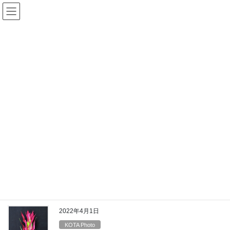
コ
ナ
ン
ビ
テ
ゲ
ン
ー
投稿一覧
ツ
シ
へ
ョ
ス
ン
HOME
投稿一覧
KOTA Photo
グズマニア
キ
に
ッ
移
プ
動
グズマニア
2022年4月1日
KOTA Photo
KOTA Photo グズマニア 白
ギャラリー
2022年4月1日
KOTA Photo