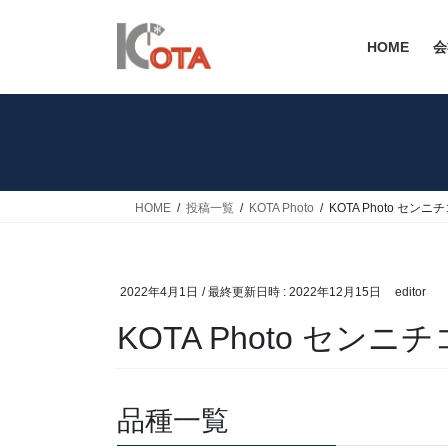
コ
ナ
ン
ビ
HOME
会
テ
ゲ
ン
ー
ツ
シ
へ
ョ
ス
ン
キ
に
ッ
移
HOME
投稿一覧
KOTA Photo
KOTA Photo センニ
プ
動
2022年4月1日
/ 最終更新日時 :
2022年12月15日
editor
KOTA Photo センニ
品種一覧