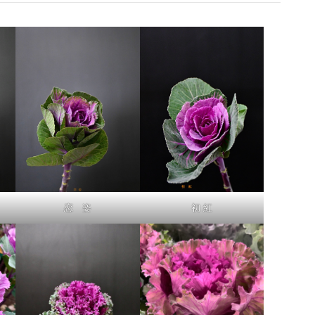
恋 姿
初 紅