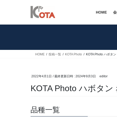
コ
ナ
ン
ビ
HOME
会
テ
ゲ
ン
ー
ツ
シ
へ
ョ
ス
ン
キ
に
ッ
移
HOME
投稿一覧
KOTA Photo
KOTA Photo ハボタン
プ
動
2022年4月1日
/ 最終更新日時 :
2024年9月3日
editor
KOTA Photo ハボタン
品種一覧