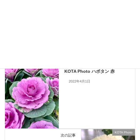
現在流通していないものも含まれますので、お問い合わせいただいても
手配できない場合もあります。何卒ご了承ください。
当サイトのすべての画像を無断で転載、改変、コピーすることは一切禁
止いたします。
KOTA Photo
、
ハボタン
カテゴリー
KOTA Photo
前の記事
KOTA Photo ハボタン 赤
2022年4月1日
KOTA Photo
次の記事