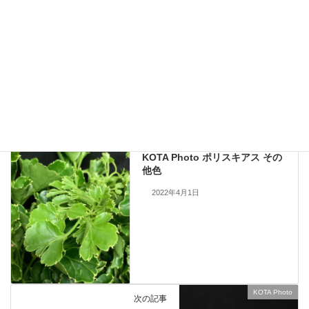
現在流通していないものも含まれますので、お問い合わせいただいても
手配できない場合もあります。何卒ご了承ください。
当サイトのすべての画像を無断で転載、改変、コピーすることは一切禁
止いたします。
KOTA Photo
、
ボロニア
カテゴリー
KOTA Photo
前の記事
KOTA Photo ポリスキアス その
他色
2022年4月1日
KOTA Photo
次の記事