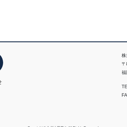
株
〒8
福
せ
TE
FA