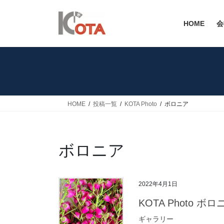
コ
ナ
ン
ビ
HOME
会
テ
ゲ
ン
ー
ツ
シ
へ
ョ
ス
ン
キ
に
ッ
移
HOME
投稿一覧
KOTA Photo
ボロニア
プ
動
ボロニア
2022年4月1日
KOTA Photo ボ
ギャラリー