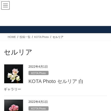
コ
ナ
ン
ビ
テ
ゲ
ン
ー
投稿一覧
ツ
シ
へ
ョ
ス
ン
HOME
投稿一覧
KOTA Photo
セルリア
キ
に
ッ
移
プ
動
セルリア
2022年4月1日
KOTA Photo
KOTA Photo セルリア 白
ギャラリー
2022年4月1日
KOTA Photo