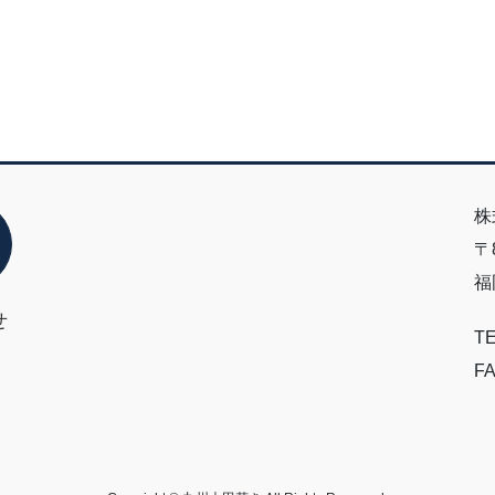
株
〒8
福
せ
TE
FA