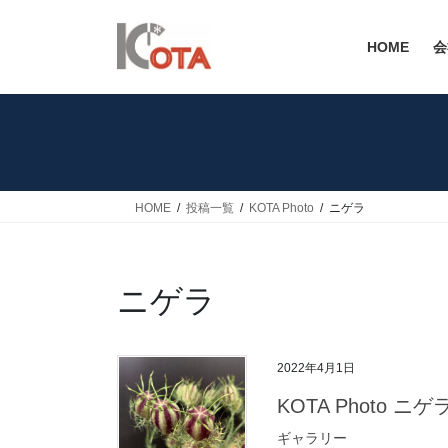
コ
ナ
ン
ビ
HOME
会
テ
ゲ
ン
ー
ツ
シ
へ
ョ
ス
ン
キ
に
ッ
移
HOME
投稿一覧
KOTA Photo
ニゲラ
プ
動
ニゲラ
2022年4月1日
KOTA Photo ニ
ギャラリー