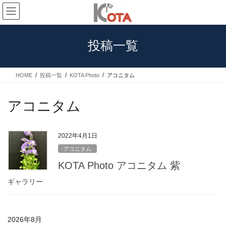
コ
ナ
ン
ビ
テ
ゲ
ン
ー
投稿一覧
ツ
シ
へ
ョ
ス
ン
HOME
投稿一覧
KOTA Photo
アコニタム
キ
に
ッ
移
プ
動
アコニタム
2022年4月1日
アコニタム
KOTA Photo アコニタム 紫
ギャラリー
2026年8月