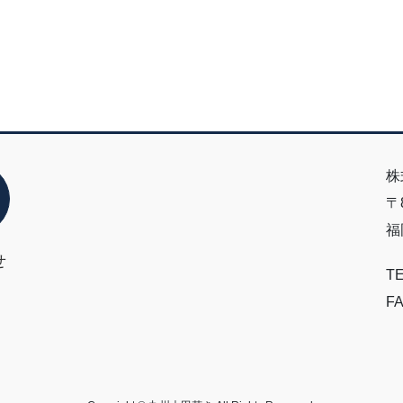
株
〒8
福
せ
TE
FA