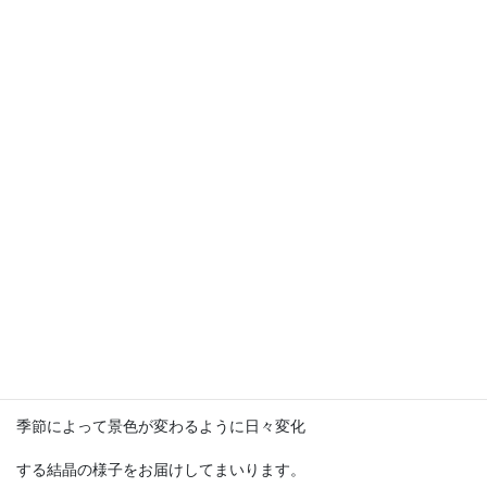
テンポドロップとは
別名「ストームグラス」とも呼ばれる
テンポドロップは、結晶の形で天候を
予知する事が出来ると考えられ、
19世紀ヨーロッパでは主に航海時の天候
予測機として使用されていたそうです。
SF冒険小説の『海底二万マイル』では
ノーチラス号の中に登場してました。
現代では予測機としての実用は困難ですが
季節によって景色が変わるように日々変化
する結晶の様子をお届けしてまいります。