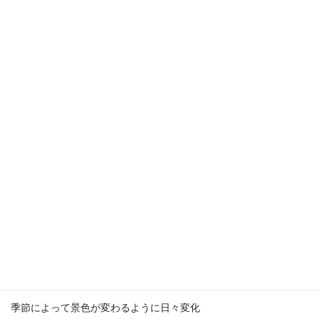
テンポドロップとは
別名「ストームグラス」とも呼ばれる
テンポドロップは、結晶の形で天候を
予知する事が出来ると考えられ、
19世紀ヨーロッパでは主に航海時の天候
予測機として使用されていたそうです。
SF冒険小説の『海底二万マイル』では
ノーチラス号の中に登場してました。
現代では予測機としての実用は困難ですが
季節によって景色が変わるように日々変化