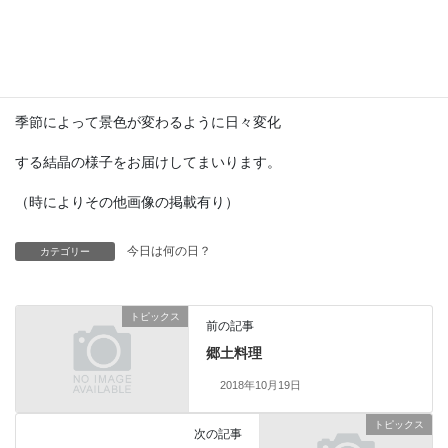
SF冒険小説の『海底二万マイル』では
ノーチラス号の中に登場してました。
現代では予測機としての実用は困難ですが
季節によって景色が変わるように日々変化
する結晶の様子をお届けしてまいります。
（時によりその他画像の掲載有り）
今日は何の日？
カテゴリー
トピックス
前の記事
郷土料理
2018年10月19日
トピックス
次の記事