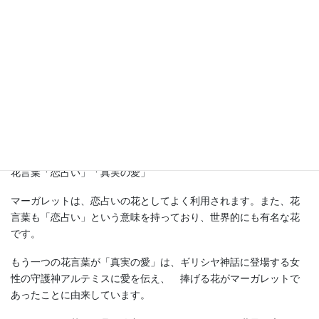
マーガレット
学名：Argyranthemum frutescens
和名：木春菊（モクシュンギク）
別名：パリ・デージー
科名 / 属名：キク科 / モクシュンギク属
花言葉「恋占い」「真実の愛」
マーガレットは、恋占いの花としてよく利用されます。また、花
言葉も「恋占い」という意味を持っており、世界的にも有名な花
です。
もう一つの花言葉が「真実の愛」は、ギリシヤ神話に登場する女
性の守護神アルテミスに愛を伝え、 捧げる花がマーガレットで
あったことに由来しています。