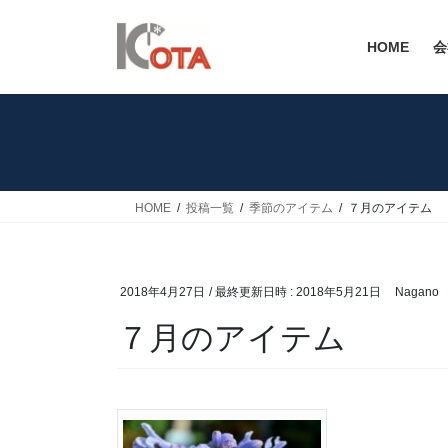
コ
ナ
ン
ビ
HOME
会
テ
ゲ
ン
ー
ツ
シ
へ
ョ
ス
ン
キ
に
ッ
移
HOME
投稿一覧
季節のアイテム
７月のアイテム
プ
動
2018年4月27日
/ 最終更新日時 :
2018年5月21日
Nagano
７月のアイテム