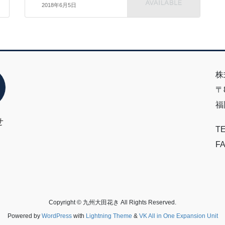
2018年6月5日
株
〒8
福
せ
TE
FA
Copyright © 九州大田花き All Rights Reserved.
Powered by
WordPress
with
Lightning Theme
&
VK All in One Expansion Unit