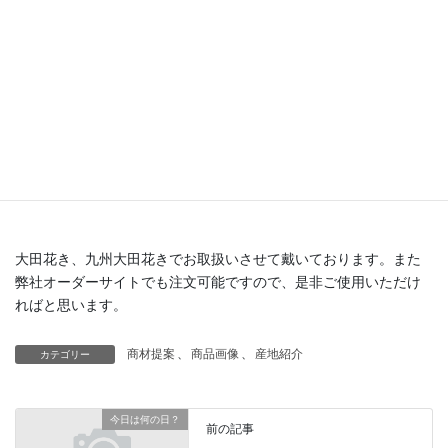
淡いカラーを今回は紹介しましたが、濃いカラーも対応して戴け
ます。
サイズやカラーバリエーションも多く対応して戴けるので、頼り
になる生産者さんです。
大田花き、九州大田花きでお取扱いさせて戴いております。また
弊社オーダーサイトでも注文可能ですので、是非ご使用いただけ
ればと思います。
商材提案
、
商品画像
、
産地紹介
カテゴリー
今日は何の日？
前の記事