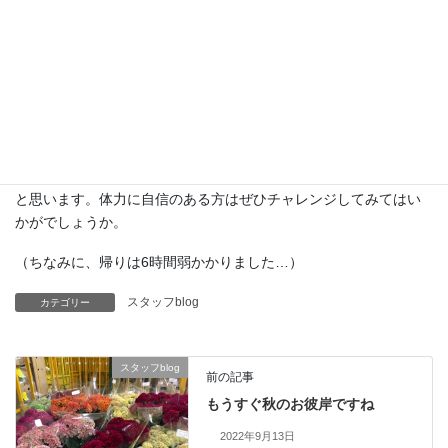
日本本土四極とは、離島を除く「北海道・本州・四国・九州」の
四極をいい、北海道稚内市「納沙布岬」、長崎県佐世保市「神崎
鼻公園」、鹿児島県南大隅町「佐多岬」、北海道根室市「宗谷
岬」の4か所で購入できるそうです。
証明書を4つ集めると踏破証明書が完成するという、なんともコレ
クター魂をくすぐる仕組みになっています。
何より、行った人にしか味わえない達成感を得ることができるか
と思います。体力に自信のある方はぜひチャレンジしてみてはい
かがでしょうか。
（ちなみに、帰りは6時間弱かかりました…）
スタッフblog
カテゴリー
スタッフblog
前の記事
もうすぐ秋のお彼岸ですね
2022年9月13日