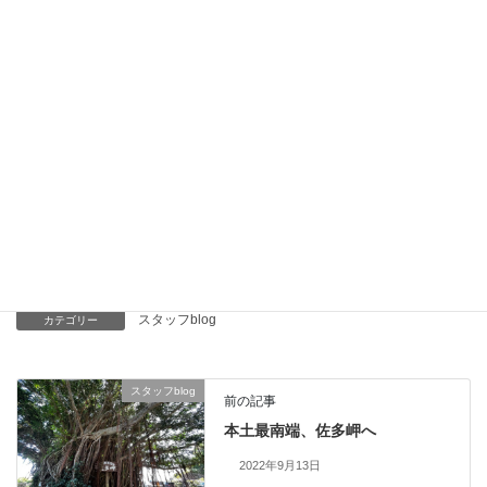
落ち着いた秋のお花たちの中に入れるとコスモスの可愛さが引き
立つ気がします。
このお花たちに、ビバーナム アルプスルビー、レボリューション
ゴールドを添えました。
実物・枝物系は雰囲気を変えてくれる大切な存在です。
次のHOME画像の更新は冬です。
また冬にお会いしましょう。
※夏に使用した花材の紹介しそびれました。いずれ紹介したいと
思います。
スタッフblog
カテゴリー
スタッフblog
前の記事
本土最南端、佐多岬へ
2022年9月13日