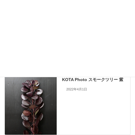
九州大田花きが今まで取り扱ったことのある花の写真を公開しておりま
す。
現在流通していないものも含まれますので、お問い合わせいただいても
手配できない場合もあります。何卒ご了承ください。
当サイトのすべての画像を無断で転載、改変、コピーすることは一切禁
止いたします。
KOTA Photo
、
セダム・ベンケイソウ
カテゴリー
KOTA Photo
前の記事
KOTA Photo スモークツリー 紫
2022年4月1日