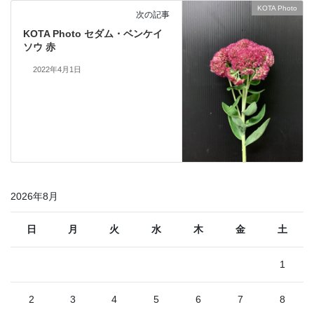
KOTA Photo
次の記事
KOTA Photo セダム・ベンケイ
ソウ 赤
2022年4月1日
2026年8月
日
月
火
水
木
金
土
1
2
3
4
5
6
7
8