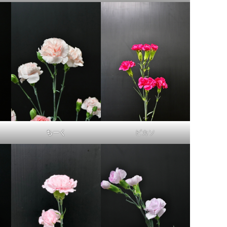
ちーく
ピカソ