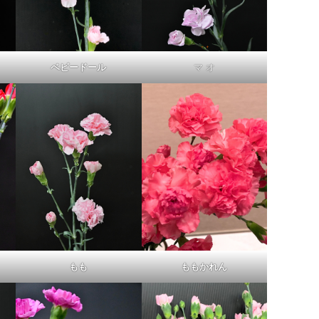
ベビードール
マ オ
もも
ももかれん