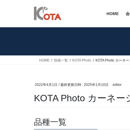
コ
ナ
ン
ビ
HOME
会
テ
ゲ
ン
ー
ツ
シ
へ
ョ
ス
ン
キ
に
ッ
移
HOME
投稿一覧
KOTA Photo
KOTA Photo カ
プ
動
2022年4月1日
/ 最終更新日時 :
2025年1月10日
editor
KOTA Photo カ
品種一覧