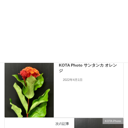
現在流通していないものも含まれますので、お問い合わせいただいても
手配できない場合もあります。何卒ご了承ください。
当サイトのすべての画像を無断で転載、改変、コピーすることは一切禁
止いたします。
KOTA Photo
、
シキミア
カテゴリー
KOTA Photo
前の記事
KOTA Photo サンタンカ オレン
ジ
2022年4月1日
KOTA Photo
次の記事