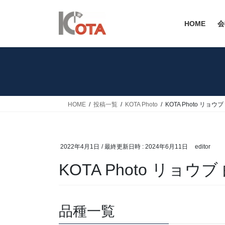
コ
ナ
ン
ビ
HOME
会
テ
ゲ
ン
ー
ツ
シ
へ
ョ
ス
ン
キ
に
ッ
移
HOME
投稿一覧
KOTA Photo
KOTA Photo リョウブ
プ
動
2022年4月1日
/ 最終更新日時 :
2024年6月11日
editor
KOTA Photo リョウブ
品種一覧