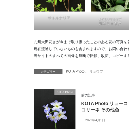
サトルナリア
セイヨウリョウブ
西洋リョウブ
九州大田花きが今まで取り扱ったことのある花の写真を
現在流通していないものも含まれますので、お問い合わ
当サイトのすべての画像を無断で転載、改変、コピーす
KOTA Photo
、
リョウブ
カテゴリー
KOTA Photo
前の記事
KOTA Photo リューコ
コリーネ その他色
2022年4月1日