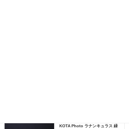
ロティス
九州大田花きが今まで取り扱ったことのある花の写真を公開しておりま
す。
現在流通していないものも含まれますので、お問い合わせいただいても
手配できない場合もあります。何卒ご了承ください。
当サイトのすべての画像を無断で転載、改変、コピーすることは一切禁
止いたします。
KOTA Photo
、
ラナンキュラス
カテゴリー
KOTA Photo
前の記事
KOTA Photo ラナンキュラス 緑