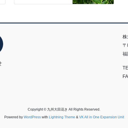
株
〒8
福
せ
TE
FA
Copyright © 九州大田花き All Rights Reserved.
Powered by
WordPress
with
Lightning Theme
&
VK All in One Expansion Unit