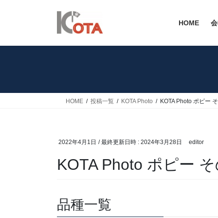
コ
ナ
ン
ビ
HOME
会
テ
ゲ
ン
ー
ツ
シ
へ
ョ
ス
ン
キ
に
ッ
移
HOME
投稿一覧
KOTA Photo
KOTA Photo ポピー
プ
動
2022年4月1日
/ 最終更新日時 :
2024年3月28日
editor
KOTA Photo ポピー
品種一覧