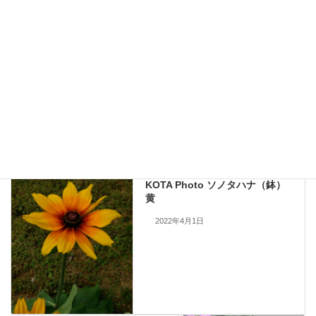
九州大田花きが今まで取り扱ったことのある花の写真を公開しておりま
す。
現在流通していないものも含まれますので、お問い合わせいただいても
手配できない場合もあります。何卒ご了承ください。
当サイトのすべての画像を無断で転載、改変、コピーすることは一切禁
止いたします。
KOTA Photo
、
鉢・苗 ソノタハナ
カテゴリー
KOTA Photo
前の記事
KOTA Photo ソノタハナ（鉢）
黄
2022年4月1日