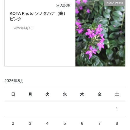
KOTA Photo
次の記事
KOTA Photo ソノタハナ（鉢）
ピンク
2022年4月1日
2026年8月
日
月
火
水
木
金
土
1
2
3
4
5
6
7
8