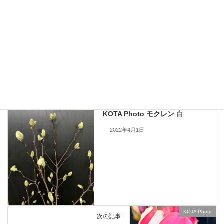
現在流通していないものも含まれますので、お問い合わせいただいても
手配できない場合もあります。何卒ご了承ください。
当サイトのすべての画像を無断で転載、改変、コピーすることは一切禁
止いたします。
KOTA Photo
、
モクレン
カテゴリー
KOTA Photo
前の記事
KOTA Photo モクレン 白
2022年4月1日
KOTA Photo
次の記事