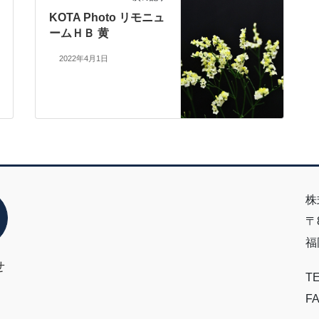
KOTA Photo リモニュ
ームＨＢ 黄
2022年4月1日
株
〒8
福
せ
TE
FA