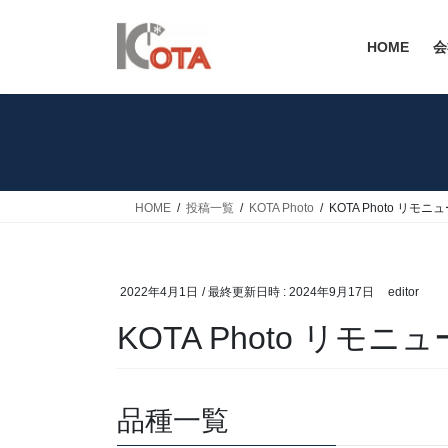
コ
ナ
ン
ビ
HOME
会
テ
ゲ
ン
ー
ツ
シ
へ
ョ
ス
ン
キ
に
ッ
移
HOME
投稿一覧
KOTA Photo
KOTA Photo リモ
プ
動
2022年4月1日
/ 最終更新日時 :
2024年9月17日
editor
KOTA Photo リモニ
品種一覧