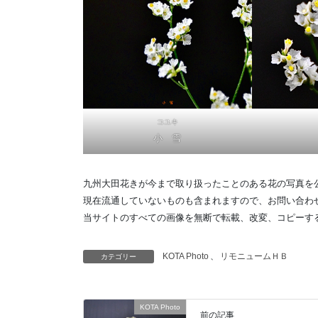
コユキ
小 雪
九州大田花きが今まで取り扱ったことのある花の写真を
現在流通していないものも含まれますので、お問い合わ
当サイトのすべての画像を無断で転載、改変、コピーす
KOTA Photo
、
リモニュームＨＢ
カテゴリー
KOTA Photo
前の記事