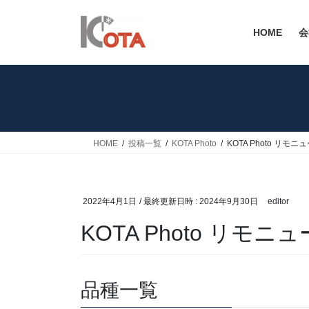
コ
ナ
ン
ビ
HOME
会
テ
ゲ
ン
ー
ツ
シ
へ
ョ
ス
ン
キ
に
ッ
移
HOME
投稿一覧
KOTA Photo
KOTA Photo リモ
プ
動
2022年4月1日
/ 最終更新日時 :
2024年9月30日
editor
KOTA Photo リモニ
品種一覧