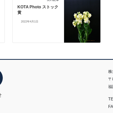
KOTA Photo ストック
黄
2022年4月1日
株
〒8
福
せ
TE
FA