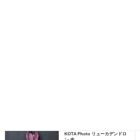
レモンカップ
九州大田花きが今まで取り扱ったことのある花の写真を公開しておりま
す。
現在流通していないものも含まれますので、お問い合わせいただいても
手配できない場合もあります。何卒ご了承ください。
当サイトのすべての画像を無断で転載、改変、コピーすることは一切禁
止いたします。
KOTA Photo
、
リューカデンドロン
カテゴリー
KOTA Photo
前の記事
KOTA Photo リューカデンドロ
ン 赤