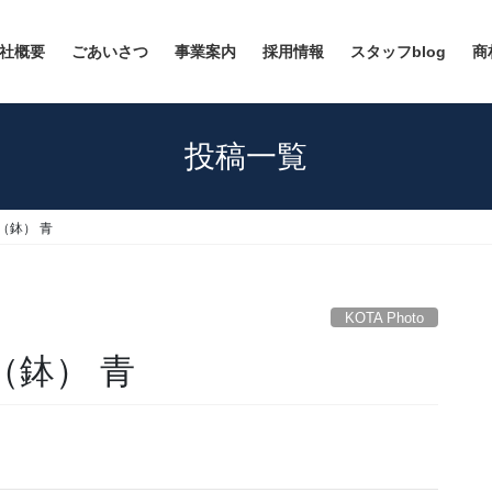
社概要
ごあいさつ
事業案内
採用情報
スタッフblog
商
投稿一覧
イ（鉢） 青
KOTA Photo
イ（鉢） 青