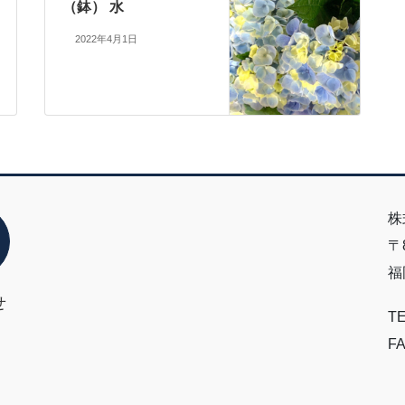
（鉢） 水
2022年4月1日
株
〒8
福
せ
TE
FA