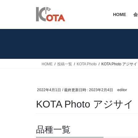
コ
ナ
ン
ビ
HOME
会
テ
ゲ
ン
ー
ツ
シ
へ
ョ
ス
ン
キ
に
ッ
移
HOME
投稿一覧
KOTA Photo
KOTA Photo アジサ
プ
動
2022年4月1日
/ 最終更新日時 :
2023年2月4日
editor
KOTA Photo アジサ
品種一覧