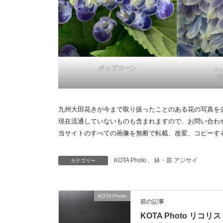
ポップコーン
マ
万
九州大田花きが今まで取り扱ったことのある花の写真を
現在流通していないものも含まれますので、お問い合わ
当サイトのすべての画像を無断で転載、改変、コピーす
KOTA Photo
、
鉢・苗 アジサイ
カテゴリー
KOTA Photo
前の記事
KOTA Photo リコリス