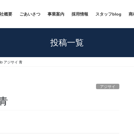
社概要
ごあいさつ
事業案内
採用情報
スタッフblog
商
投稿一覧
oto アジサイ 青
アジサイ
 青