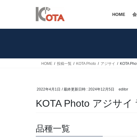
コ
ナ
ン
ビ
HOME
会
テ
ゲ
ン
ー
ツ
シ
へ
ョ
ス
ン
キ
に
ッ
移
HOME
投稿一覧
KOTA Photo
アジサイ
KOTA Ph
プ
動
2022年4月1日
/ 最終更新日時 :
2024年12月5日
editor
KOTA Photo アジサイ
品種一覧