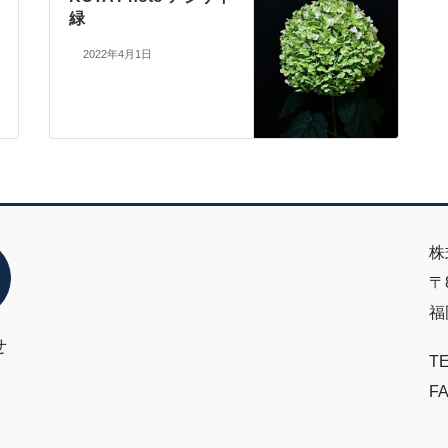
緑
2022年4月1日
株
〒8
福
せ
TE
FA