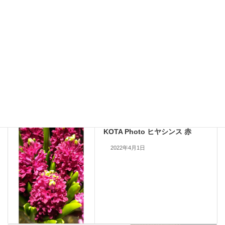
九州大田花きが今まで取り扱ったことのある花の写真を公開しておりま
す。
現在流通していないものも含まれますので、お問い合わせいただいても
手配できない場合もあります。何卒ご了承ください。
当サイトのすべての画像を無断で転載、改変、コピーすることは一切禁
止いたします。
KOTA Photo
、
ヒヤシンス
カテゴリー
KOTA Photo
前の記事
KOTA Photo ヒヤシンス 赤
2022年4月1日