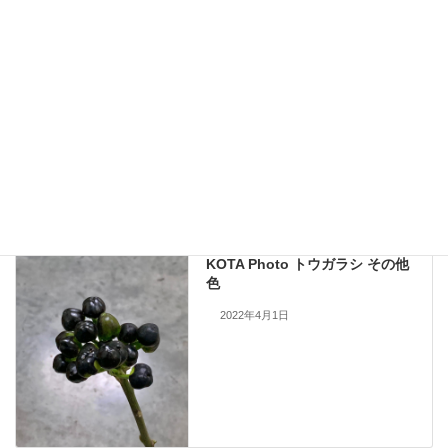
九州大田花きが今まで取り扱ったことのある花の写真を公開しておりま
す。
現在流通していないものも含まれますので、お問い合わせいただいても
手配できない場合もあります。何卒ご了承ください。
当サイトのすべての画像を無断で転載、改変、コピーすることは一切禁
止いたします。
KOTA Photo
、
ドライフラワー
カテゴリー
KOTA Photo
前の記事
KOTA Photo トウガラシ その他
色
2022年4月1日