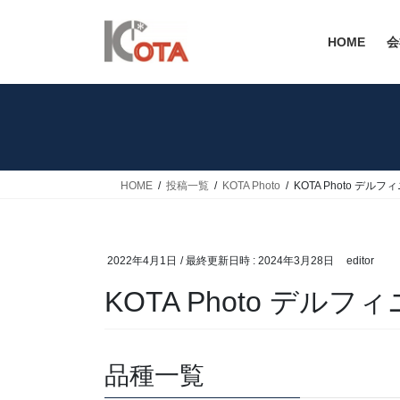
コ
ナ
ン
ビ
HOME
会
テ
ゲ
ン
ー
ツ
シ
へ
ョ
ス
ン
キ
に
ッ
移
HOME
投稿一覧
KOTA Photo
KOTA Photo デル
プ
動
2022年4月1日
/ 最終更新日時 :
2024年3月28日
editor
KOTA Photo デルフ
品種一覧