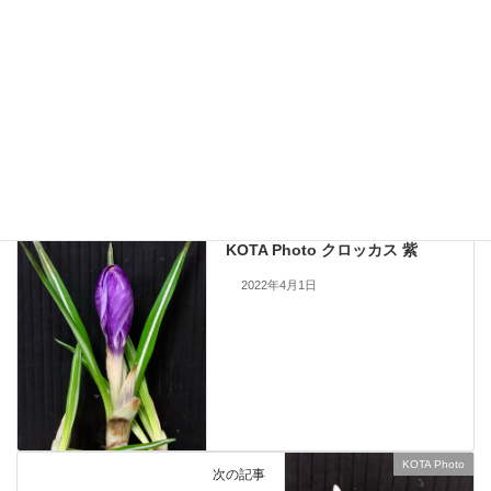
現在流通していないものも含まれますので、お問い合わせいただいても
手配できない場合もあります。何卒ご了承ください。
当サイトのすべての画像を無断で転載、改変、コピーすることは一切禁
止いたします。
KOTA Photo
、
クロッカス
カテゴリー
KOTA Photo
前の記事
KOTA Photo クロッカス 紫
2022年4月1日
KOTA Photo
次の記事