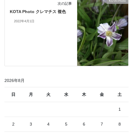
KOTA Photo
次の記事
KOTA Photo クレマチス 複色
2022年4月1日
2026年8月
日
月
火
水
木
金
土
1
2
3
4
5
6
7
8