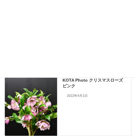
九州大田花きが今まで取り扱ったことのある花の写真を公開しておりま
す。
現在流通していないものも含まれますので、お問い合わせいただいても
手配できない場合もあります。何卒ご了承ください。
当サイトのすべての画像を無断で転載、改変、コピーすることは一切禁
止いたします。
KOTA Photo
、
クリスマスローズ
カテゴリー
KOTA Photo
前の記事
KOTA Photo クリスマスローズ
ピンク
2022年4月1日