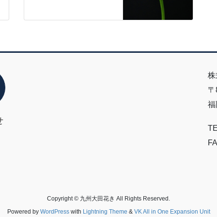
株
〒8
福
せ
TE
FA
Copyright © 九州大田花き All Rights Reserved.
Powered by
WordPress
with
Lightning Theme
&
VK All in One Expansion Unit