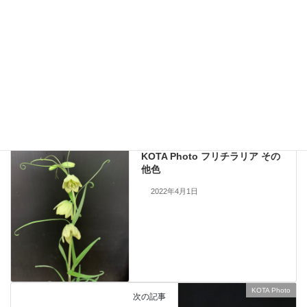
現在流通していないものも含まれますので、お問い合わせいただいても
手配できない場合もあります。何卒ご了承ください。
当サイトのすべての画像を無断で転載、改変、コピーすることは一切禁
止いたします。
KOTA Photo
、
ブルニア
カテゴリー
KOTA Photo
前の記事
KOTA Photo フリチラリア その
他色
2022年4月1日
KOTA Photo
次の記事