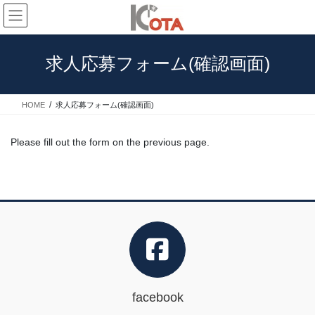
コ
ナ
ン
ビ
テ
ゲ
ン
ー
求人応募フォーム(確認画面)
ツ
シ
へ
ョ
ス
ン
HOME
求人応募フォーム(確認画面)
キ
に
ッ
移
プ
動
Please fill out the form on the previous page.
facebook