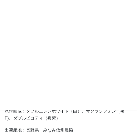
大田花きグループでは毎年お世話になる大切な産地で、今年もク
リスマスローズを沢山出荷して戴いております。
花は季節の物ですから、そのシーズンにあるべき花を使って戴き
たいと切に願っております。
あっという間に冬も終わったねと言う様に、季節はあっという間
に過ぎ去ります。今を逃すと、次は１年先にしか手に入りませ
ん。
出荷もピークを過ぎて折り返しに入っておりますので、是非お早
めにお使いになって戴ければと思います。
添付画像：ダブルエレンホワイト（白）、サクラシフォン（複
P)、ダブルピコティ（複紫）
出荷産地：長野県 みなみ信州農協