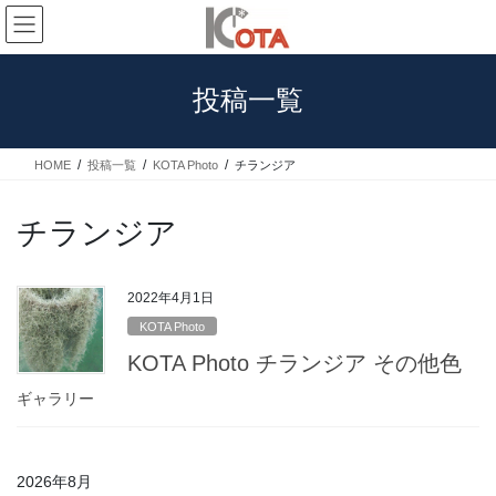
コ
ナ
ン
ビ
テ
ゲ
ン
ー
投稿一覧
ツ
シ
へ
ョ
ス
ン
HOME
投稿一覧
KOTA Photo
チランジア
キ
に
ッ
移
プ
動
チランジア
2022年4月1日
KOTA Photo
KOTA Photo チランジア その他色
ギャラリー
2026年8月