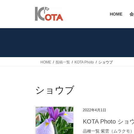
コ
ナ
ン
ビ
HOME
会
テ
ゲ
ン
ー
ツ
シ
へ
ョ
ス
ン
キ
に
ッ
移
HOME
投稿一覧
KOTA Photo
ショウブ
プ
動
ショウブ
2022年4月1日
KOTA Photo ショ
品種一覧 紫雲（ムラクモ）