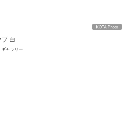
KOTA Photo
ウブ 白
 ギャラリー