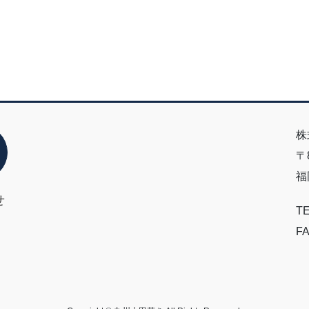
株
〒8
福
せ
TE
FA