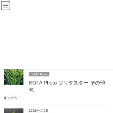
コ
ナ
ン
ビ
テ
ゲ
ン
ー
投稿一覧
ツ
シ
へ
ョ
ス
ン
HOME
投稿一覧
KOTA Photo
ソリダスター
キ
に
ッ
移
プ
動
ソリダスター
2022年4月1日
KOTA Photo
KOTA Photo ソリダスター その他
色
ギャラリー
2022年4月1日